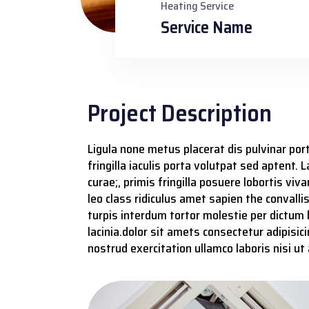
Heating Service
Service Name
Project Description
Ligula none metus placerat dis pulvinar por
fringilla iaculis porta volutpat sed aptent. 
curae;, primis fringilla posuere lobortis v
leo class ridiculus amet sapien the convalli
turpis interdum tortor molestie per dictum b
lacinia.dolor sit amets consectetur adipisi
nostrud exercitation ullamco laboris nisi u