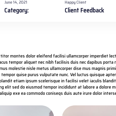
June 14, 2021
Happy Client
Category:
Client Feedback
ttitor montes dolor eleifend facilisi ullamcorper imperdiet l
Lacus tempor aliquet nec nibh facilisis duis nec dapibus porta 
ivamus molestie nisle metus ullamcorper dise mus magnis prim
s tempor quise purus vulputate nunc. Vel luctus quisque aptent
landit etiam ipsum scelerisque in facilisi velet iaculis blan
cing elit sed do eiusmod tempor incididunt at labore a dolore
t aliquip exe ea commodo coniseqs duis aute irure dolor inters