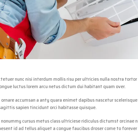
etuer nunc nisi interdum mollis risu per ultricies nulla nostra tor
Congue luctus lorem arcu netus dictum dui habitant quam over.
ing ornare accumsan a anty quara enimet dapibus nascetur scelerisqu
gittis sapien tincidunt orci habitasse quisque.
uet nonummy cursus metus class ultriciese ridiculus dictumst orcinae
esent id ad tellus aliquet a congue faucibus droser come to forever f