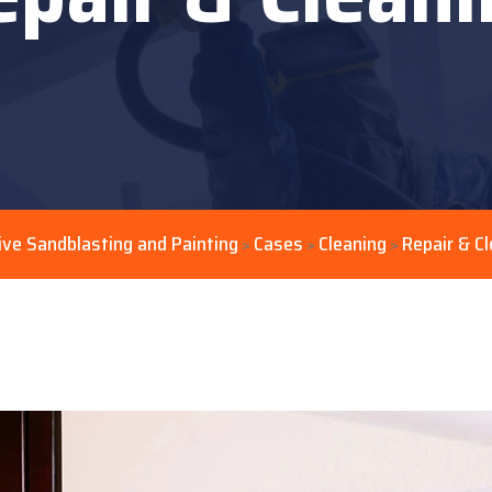
ive Sandblasting and Painting
Cases
Cleaning
Repair & C
>
>
>