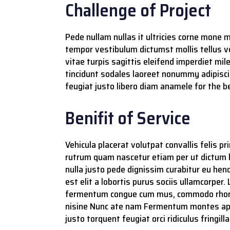
Challenge of Project
Pede nullam nullas it ultricies corne mone
tempor vestibulum dictumst mollis tellus ve
vitae turpis sagittis eleifend imperdiet mi
tincidunt sodales laoreet nonummy adipisci
feugiat justo libero diam anamele for the
Benifit of Service
Vehicula placerat volutpat convallis felis
rutrum quam nascetur etiam per ut dictum ha
nulla justo pede dignissim curabitur eu hend
est elit a lobortis purus sociis ullamcorpe
fermentum congue cum mus, commodo rhoncus
nisine Nunc ate nam Fermentum montes aptent
justo torquent feugiat orci ridiculus fringill