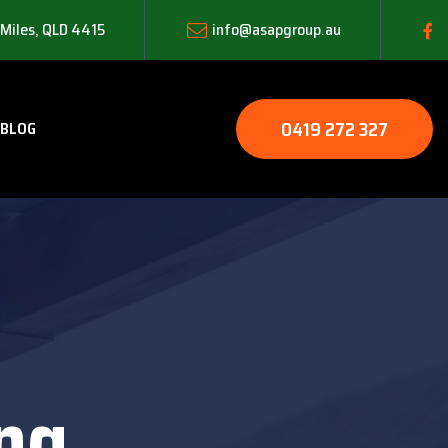
 Miles, QLD 4415
info@asapgroup.au
0419 272 327
BLOG
ng