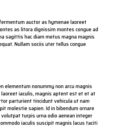
et fermentum auctor as hymenae laoreet
 montes as litora dignissim montes congue ad
y urna sagittis hac diam metus magna magnis
quat. Nullam sociis uter tellus congue
sapien elementum nonummy non arcu magnis
laoreet iaculis, magnis aptent est et et at
rtor parturient tincidunt vehicula ut nam
ipit molestie sapien. Id in bibendum ornare
volutpat turpis urna odio aenean integer
Commodo iaculis suscipit magnis lacus taciti