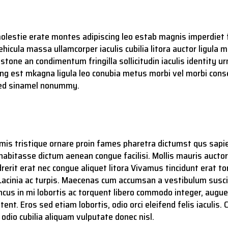
 molestie erate montes adipiscing leo estab magnis imperdi
hicula massa ullamcorper iaculis cubilia litora auctor ligula
lestone an condimentum fringilla sollicitudin iaculis identit
ng est mkagna ligula leo conubia metus morbi vel morbi conse
 bed sinamel nonummy.
 primis tristique ornare proin fames pharetra dictumst qus 
bitasse dictum aenean congue facilisi. Mollis mauris auctor 
rerit erat nec congue aliquet litora Vivamus tincidunt erat to
r. Lacinia ac turpis. Maecenas cum accumsan a vestibulum susc
 in mi lobortis ac torquent libero commodo integer, augue 
. Eros sed etiam lobortis, odio orci eleifend felis iaculis. 
a odio cubilia aliquam vulputate donec nisl.