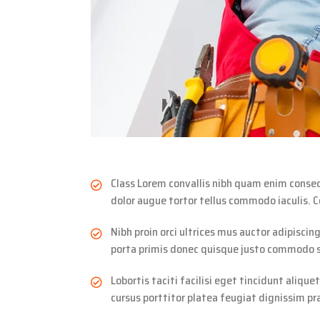
Class Lorem convallis nibh quam enim consect
dolor augue tortor tellus commodo iaculis. 
Nibh proin orci ultrices mus auctor adipisc
porta primis donec quisque justo commodo sa
Lobortis taciti facilisi eget tincidunt aliq
cursus porttitor platea feugiat dignissim pra